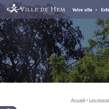
Votre ville
Enf
Accueil
>
Les rencon