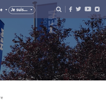
ie
Je suis…
re