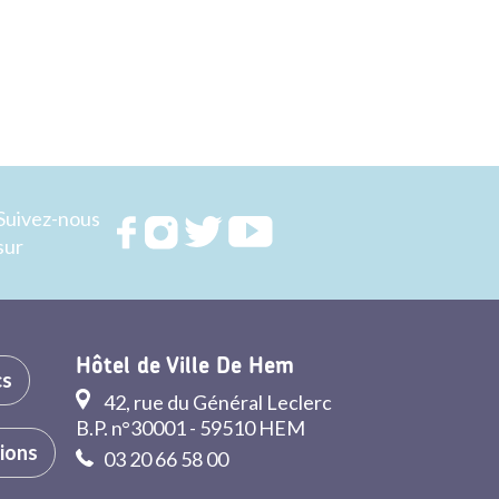
Suivez-nous
Rejoignez
Rejoignez
Rejoignez
Rejoignez
sur
nous sur
nous sur
nous sur
nous sur
FACEBOOK
INSTAGRAM
TWITTER
YOUTUBE
Hôtel de Ville De Hem
cs
42, rue du Général Leclerc
B.P. n°30001 - 59510 HEM
tions
03 20 66 58 00