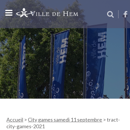
Accueil
>
City games samedi 11 septembre
>
tract-
city-games-2021