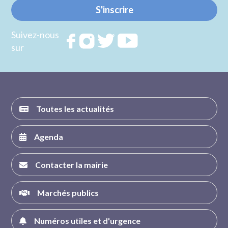
S'inscrire
Suivez-nous
Rejoignez
Rejoignez
Rejoignez
Rejoignez
sur
nous sur
nous sur
nous sur
nous sur
FACEBOOK
INSTAGRAM
TWITTER
YOUTUBE
Toutes les actualités
Agenda
Contacter la mairie
Marchés publics
Numéros utiles et d'urgence