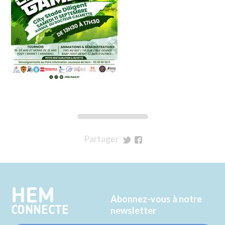
Partager
sur
sur
Twitter
Facebook
HEM
Abonnez-vous à notre
CONNECTE
newsletter