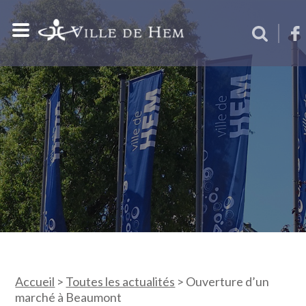
Accueil
>
Toutes les actualités
>
Ouverture d’un
marché à Beaumont