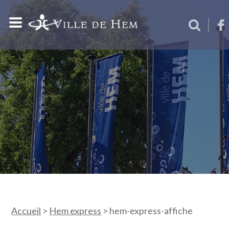
Accueil
>
Hem express
>
hem-express-affiche