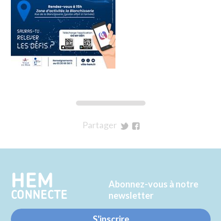
Partager
sur
sur
Twitter
Facebook
HEM
Abonnez-vous à notre
CONNECTE
newsletter
S'inscrire