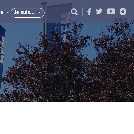
ie
Je suis…