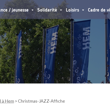
ance / jeunesse
Solidarité
Loisirs
Cadre de v
l à Hem
>
Christmas-JAZZ-Affiche