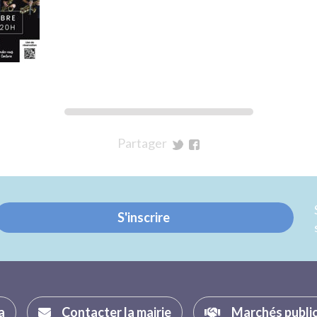
Partager
sur
sur
Twitter
Facebook
S'inscrire
a
Contacter la mairie
Marchés publi