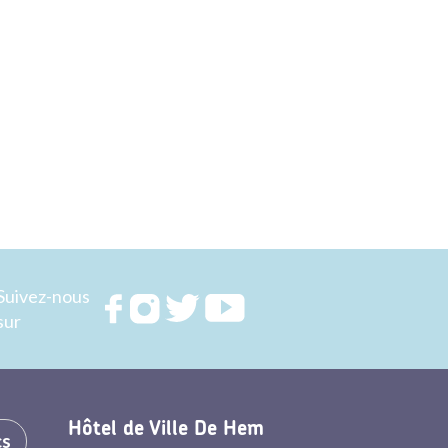
Suivez-nous
Rejoignez
Rejoignez
Rejoignez
Rejoignez
sur
nous sur
nous sur
nous sur
nous sur
FACEBOOK
INSTAGRAM
TWITTER
YOUTUBE
Hôtel de Ville De Hem
cs