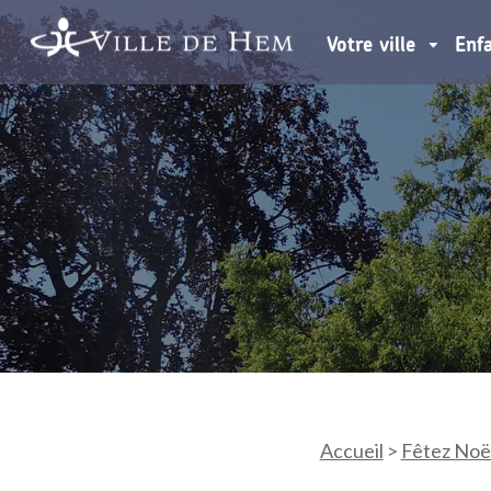
Votre ville
Enf
Accueil
>
Fêtez Noë