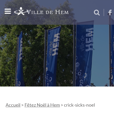
Accueil
>
Fêtez Noël à Hem
>
crick-sicks-noel