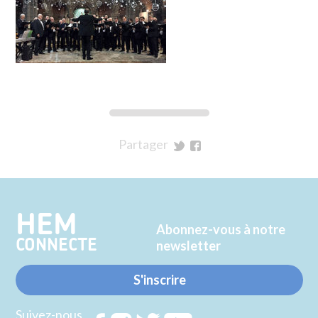
Partager
sur
sur
Twitter
Facebook
HEM
Abonnez-vous à notre
CONNECTE
newsletter
S'inscrire
Suivez-nous