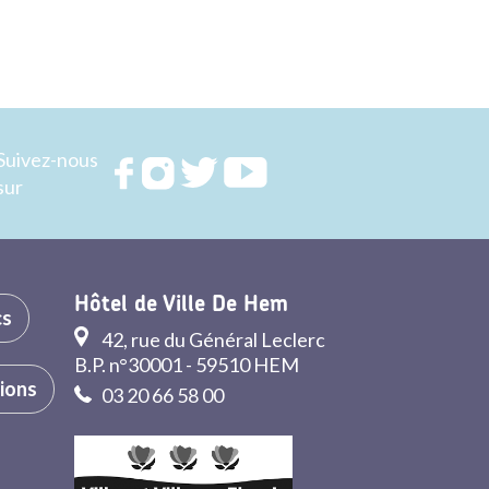
Suivez-nous
Rejoignez
Rejoignez
Rejoignez
Rejoignez
sur
nous sur
nous sur
nous sur
nous sur
FACEBOOK
INSTAGRAM
TWITTER
YOUTUBE
Hôtel de Ville De Hem
cs
42, rue du Général Leclerc
B.P. n°30001 - 59510 HEM
tions
03 20 66 58 00