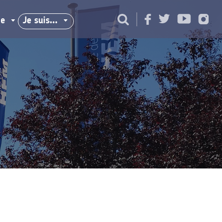
ie
Je suis…