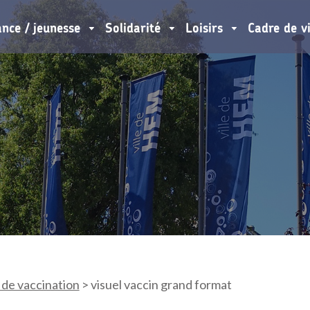
ance / jeunesse
Solidarité
Loisirs
Cadre de v
de vaccination
>
visuel vaccin grand format