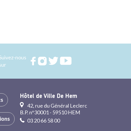
Suivez-nous
Rejoignez
Rejoignez
Rejoignez
Rejoignez
sur
nous sur
nous sur
nous sur
nous sur
FACEBOOK
INSTAGRAM
TWITTER
YOUTUBE
Hôtel de Ville De Hem
cs
42, rue du Général Leclerc
B.P. n°30001 - 59510 HEM
tions
03 20 66 58 00