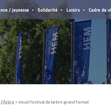
ance / jeunesse
Solidarité
Loisirs
Cadre de v
 l’Arbre
>
visuel festival de larbre grand format