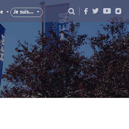
ie
Je suis…