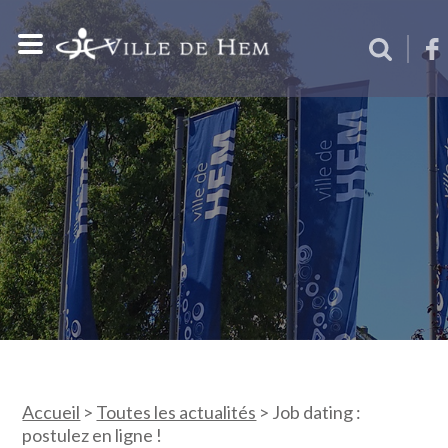
Accueil
>
Toutes les actualités
>
Job dating :
postulez en ligne !