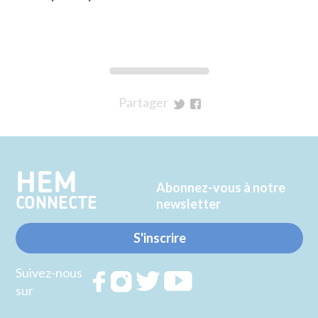
Partager
sur
sur
Twitter
Facebook
HEM
Abonnez-vous à notre
CONNECTE
newsletter
S'inscrire
Suivez-nous
Rejoignez
Rejoignez
Rejoignez
Rejoignez
sur
nous sur
nous sur
nous sur
nous sur
FACEBOOK
INSTAGRAM
TWITTER
YOUTUBE