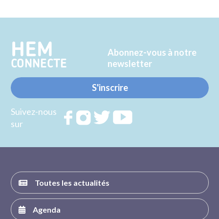
sur
sur
Twitter
Facebook
HEM
Abonnez-vous à notre
CONNECTE
newsletter
S'inscrire
Suivez-nous
Rejoignez
Rejoignez
Rejoignez
Rejoignez
sur
nous sur
nous sur
nous sur
nous sur
FACEBOOK
INSTAGRAM
TWITTER
YOUTUBE
Toutes les actualités
Agenda