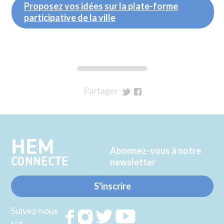
Proposez vos idées sur la plate-forme
participative de la ville
Partager
sur
sur
Twitter
Facebook
HEM
Abonnez-vous à notre
CONNECTE
newsletter
S'inscrire
Suivez-nous
Rejoignez
Rejoignez
Rejoignez
Rejoignez
sur