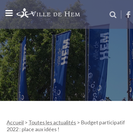
Accueil
>
Toutes les actualités
>
Budget participatif
2022 : place aux idées !