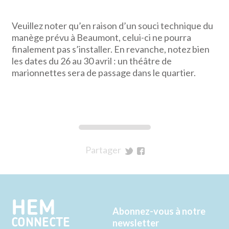
Veuillez noter qu’en raison d’un souci technique du
manège prévu à Beaumont, celui-ci ne pourra
finalement pas s’installer. En revanche, notez bien
les dates du 26 au 30 avril : un théâtre de
marionnettes sera de passage dans le quartier.
Partager
sur
sur
Twitter
Facebook
HEM
Abonnez-vous à notre
CONNECTE
newsletter