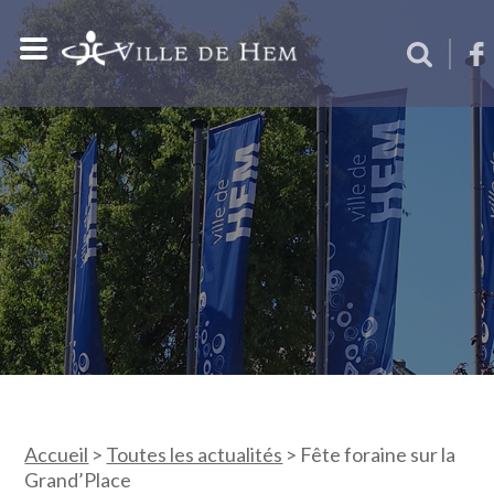
Accueil
>
Toutes les actualités
>
Fête foraine sur la
Grand’Place