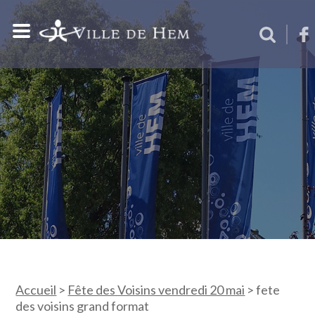
Accueil
>
Fête des Voisins vendredi 20 mai
>
fete
des voisins grand format