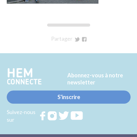
Partager
sur
sur
Twitter
Facebook
HEM
Abonnez-vous à notre
CONNECTE
newsletter
S'inscrire
Suivez-nous
Rejoignez
Rejoignez
Rejoignez
Rejoignez
sur
nous sur
nous sur
nous sur
nous sur
FACEBOOK
INSTAGRAM
TWITTER
YOUTUBE