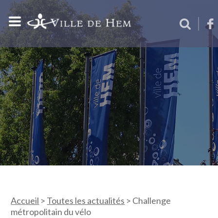
Accueil
>
Toutes les actualités
>
Challenge
métropolitain du vélo