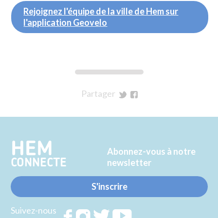
Rejoignez l'équipe de la ville de Hem sur
l'application Geovelo
Partager
sur
sur
Twitter
Facebook
HEM
Abonnez-vous à notre
CONNECTE
newsletter
S'inscrire
Suivez-nous
Rejoignez
Rejoignez
Rejoignez
Rejoignez