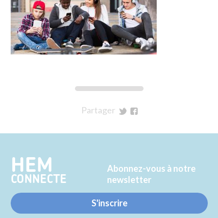
Partager
sur
sur
Twitter
Facebook
HEM
Abonnez-vous à notre
CONNECTE
newsletter
S'inscrire