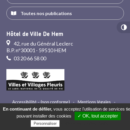
Toutes nos publications
Hôtel de Ville De Hem
42, rue du Général Leclerc
B.P. n°30001 - 59510 HEM
03 20 66 58 00
Accessibilité – (non conforme)
-
Mentions légales
-
Crédits
-
Contact
En continuant de défiler,
vous acceptez l'utilisation de services ti
pouvant installer des cookies
✓ OK, tout accepter
Politique de confidentialité
Personnaliser