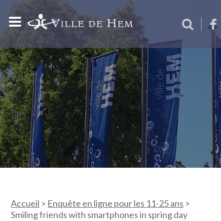
Accueil
>
Enquête en ligne pour les 11-25 ans
>
Smiling friends with smartphones in spring day