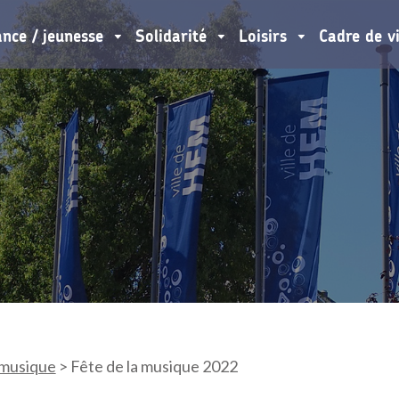
ance / jeunesse
Solidarité
Loisirs
Cadre de v
 musique
>
Fête de la musique 2022