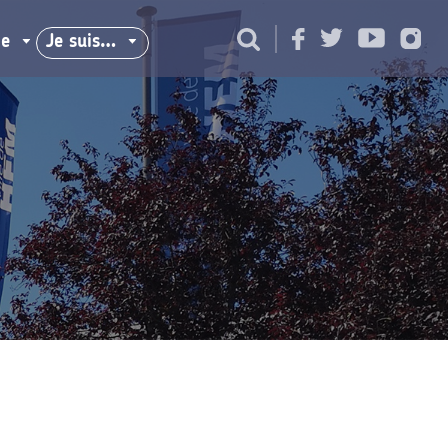
ie
Je suis…