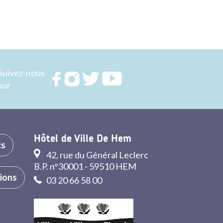
Suivez-nous
Rejoignez
Rejoignez
Rejoignez
Rejoignez
sur
nous sur
nous sur
nous sur
nous sur
FACEBOOK
INSTAGRAM
TWITTER
YOUTUBE
Hôtel de Ville De Hem
cs
42, rue du Général Leclerc
B.P. n°30001 - 59510 HEM
tions
03 20 66 58 00