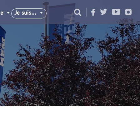
ie
Je suis…