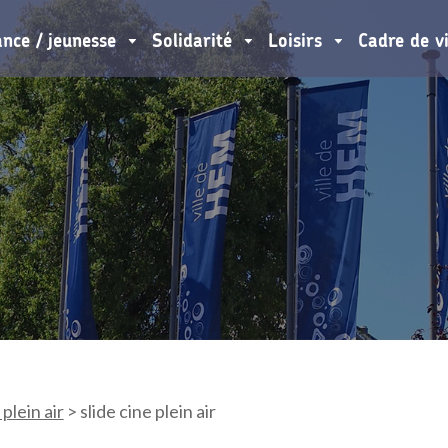
ance / jeunesse
Solidarité
Loisirs
Cadre de v
plein air
>
slide cine plein air