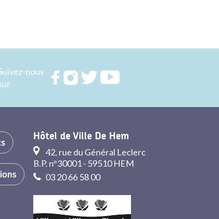
Suivez-nous
Rejoignez
Rejoignez
Rejoignez
Rejoignez
sur
nous sur
nous sur
nous sur
nous sur
FACEBOOK
INSTAGRAM
TWITTER
YOUTUBE
Hôtel de Ville De Hem
cs
42, rue du Général Leclerc
B.P. n°30001 - 59510 HEM
tions
03 20 66 58 00