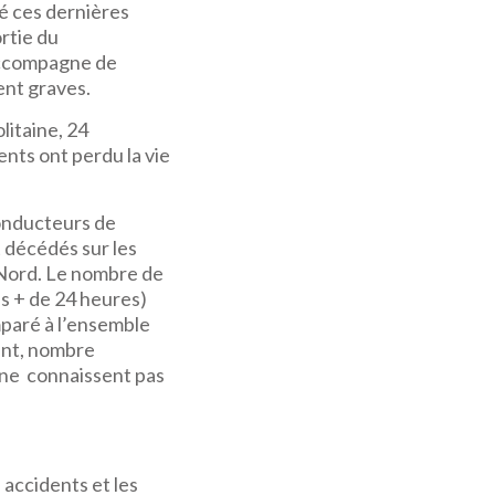
é ces dernières
ortie du
accompagne de
ent graves.
litaine, 24
ents ont perdu la vie
onducteurs de
t décédés sur les
Nord. Le nombre de
és + de 24 heures)
paré à l’ensemble
ent, nombre
s ne connaissent pas
s accidents et les