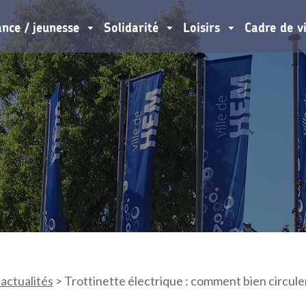
ance / jeunesse
Solidarité
Loisirs
Cadre de v
 actualités
>
Trottinette électrique : comment bien circule