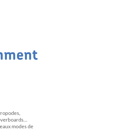
omment
yropodes,
hoverboards…
veaux modes de