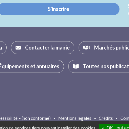
S'inscrire
a
Contacter la mairie
Marchés publi
Équipements et annuaires
Toutes nos publica
essibilité – (non conforme)
-
Mentions légales
-
Crédits
-
Con
ation de services tiers pouvant installer des cookies
✓ OK, tout a