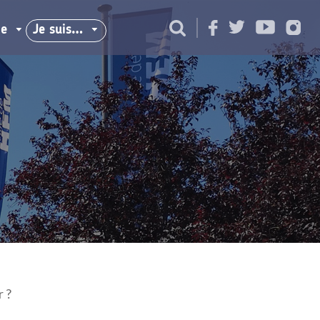
ie
Je suis…
r ?