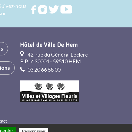
Suivez-nous
Rejoignez
Rejoignez
Rejoignez
Rejoignez
sur
nous sur
nous sur
nous sur
nous sur
FACEBOOK
INSTAGRAM
TWITTER
YOUTUBE
Hôtel de Ville De Hem
cs
42, rue du Général Leclerc
B.P. n°30001 - 59510 HEM
tions
03 20 66 58 00
tact
ccepter
Politique de confidentialité
Personnaliser