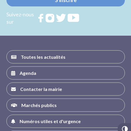
S'inscrire
Suivez-nous
Rejoignez
Rejoignez
Rejoignez
Rejoignez
sur
nous sur
nous sur
nous sur
nous sur
FACEBOOK
INSTAGRAM
TWITTER
YOUTUBE
Toutes les actualités
Agenda
Contacter la mairie
Marchés publics
Numéros utiles et d'urgence