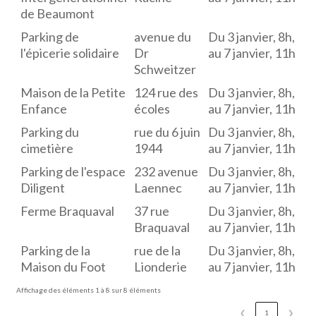
de Beaumont
Parking de
avenue du
Du 3 janvier, 8h,
l'épicerie solidaire
Dr
au 7 janvier, 11h
Schweitzer
Maison de la Petite
124 rue des
Du 3 janvier, 8h,
Enfance
écoles
au 7 janvier, 11h
Parking du
rue du 6 juin
Du 3 janvier, 8h,
cimetière
1944
au 7 janvier, 11h
Parking de l'espace
232 avenue
Du 3 janvier, 8h,
Diligent
Laennec
au 7 janvier, 11h
Ferme Braquaval
37 rue
Du 3 janvier, 8h,
Braquaval
au 7 janvier, 11h
Parking de la
rue de la
Du 3 janvier, 8h,
Maison du Foot
Lionderie
au 7 janvier, 11h
Affichage des éléments 1 à 8 sur 8 éléments
❮
1
❯