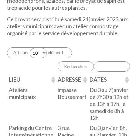
rhododendrons, azalées) car le broyat de sapin est
trop acide pour les autres plantes.
Ce broyat sera distribué samedi 21 janvier 2023 aux
ateliers municipaux avec un atelier compostage
organisé par le service développement durable.
Afficher
éléments
Rechercher:
LIEU
ADRESSE
DATES
Ateliers
impasse
Du 3 au 7 janvier
municipaux
Boussemart
de 7h30 à 12h et
de 13h à 17h, le
samedi de 8h à
12h
Parking du Centre
3 rue
Du 3 janvier, 8h,
Intergénérationnel
Racine
au 7 janvier, 11h