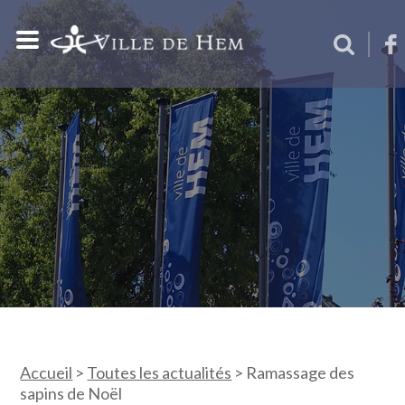
Accueil
>
Toutes les actualités
>
Ramassage des
sapins de Noël