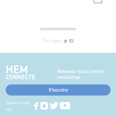
Partager
sur
sur
Twitter
Facebook
HEM
Abonnez-vous à notre
CONNECTE
newsletter
S'inscrire
Suivez-nous
Rejoignez
Rejoignez
Rejoignez
Rejoignez
sur
nous sur
nous sur
nous sur
nous sur