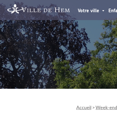
Votre ville
Enf
Accueil
>
Week-end