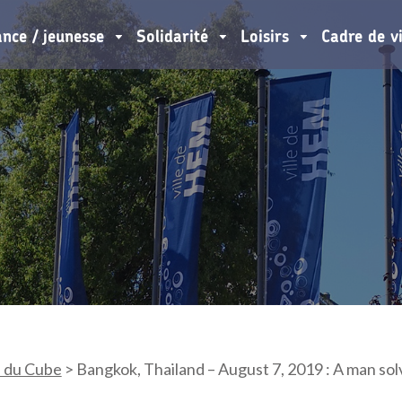
ance / jeunesse
Solidarité
Loisirs
Cadre de v
 du Cube
>
Bangkok, Thailand – August 7, 2019 : A man solv