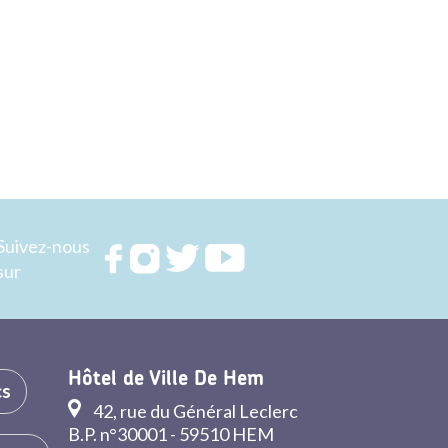
Suivez-nous
Rejoignez
Rejoignez
Rejoignez
Rejoignez
sur
nous sur
nous sur
nous sur
nous sur
FACEBOOK
INSTAGRAM
TWITTER
YOUTUBE
Hôtel de Ville De Hem
cs
42, rue du Général Leclerc
B.P. n°30001 - 59510 HEM