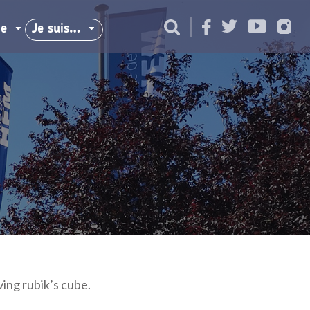
ie
Je suis…
ing rubik’s cube.