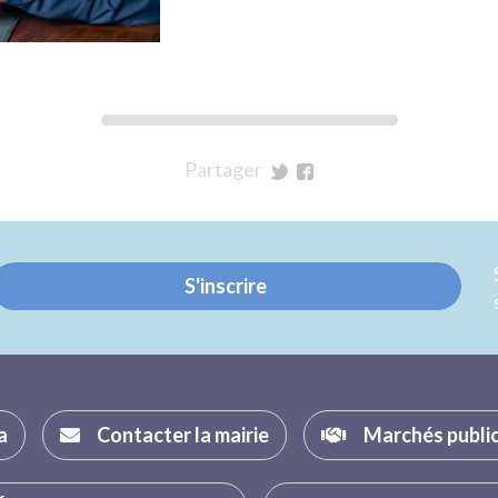
Partager
sur
sur
Twitter
Facebook
S'inscrire
a
Contacter la mairie
Marchés publi