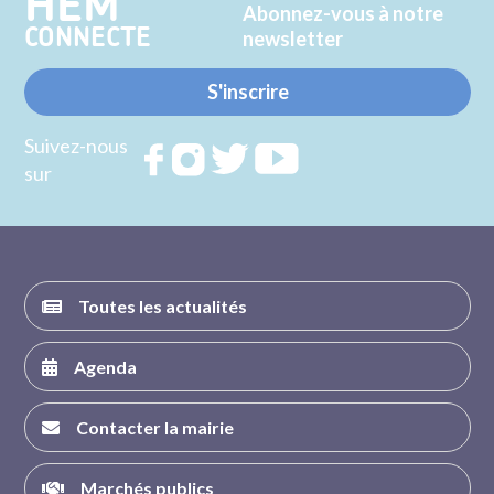
HEM
Abonnez-vous à notre
CONNECTE
newsletter
S'inscrire
Suivez-nous
Rejoignez
Rejoignez
Rejoignez
Rejoignez
sur
nous sur
nous sur
nous sur
nous sur
FACEBOOK
INSTAGRAM
TWITTER
YOUTUBE
Toutes les actualités
Agenda
Contacter la mairie
Marchés publics