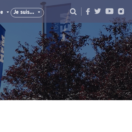
ie
Je suis…