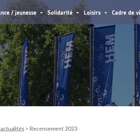
ance / jeunesse
Solidarité
Loisirs
Cadre de v
 actualités
>
Recensement 2023