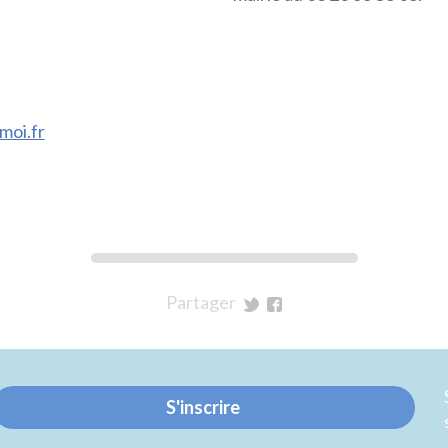
moi.fr
Partager
sur
sur
Twitter
Facebook
S'inscrire