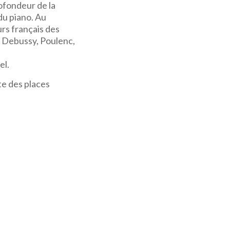
rofondeur de la
du piano. Au
rs français des
, Debussy, Poulenc,
el.
ite des places