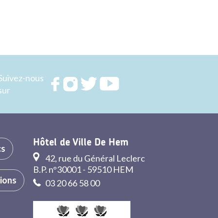
Suivez-nous
Rejoignez
Rejoignez
Rejoignez
Rejoignez
sur
nous sur
nous sur
nous sur
nous sur
FACEBOOK
INSTAGRAM
TWITTER
YOUTUBE
Hôtel de Ville De Hem
cs
42, rue du Général Leclerc
B.P. n°30001 - 59510 HEM
tions
03 20 66 58 00