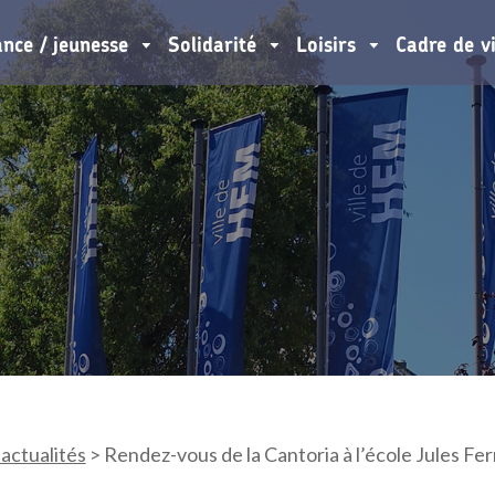
ance / jeunesse
Solidarité
Loisirs
Cadre de v
 actualités
>
Rendez-vous de la Cantoria à l’école Jules Fer