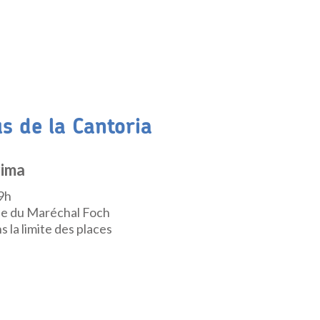
s de la Cantoria
rima
9h
rue du Maréchal Foch
s la limite des places