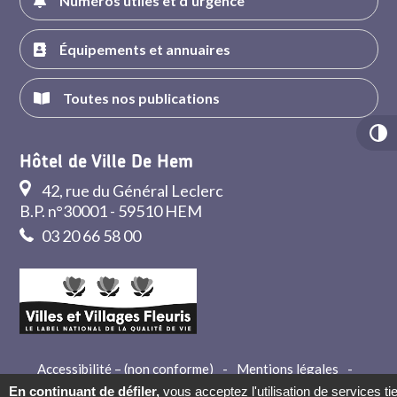
Numéros utiles et d'urgence
Équipements et annuaires
Toutes nos publications
Hôtel de Ville De Hem
42, rue du Général Leclerc
B.P. n°30001 - 59510 HEM
03 20 66 58 00
Accessibilité – (non conforme)
-
Mentions légales
-
Crédits
-
Contact
En continuant de défiler,
vous acceptez l'utilisation de services ti