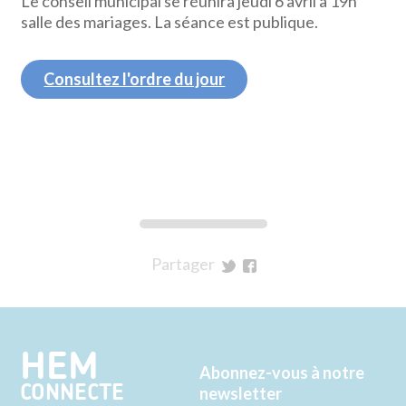
Le conseil municipal se réunira jeudi 6 avril à 19h
salle des mariages. La séance est publique.
Consultez l'ordre du jour
Synthèse des délibérations
Partager
sur
sur
Twitter
Facebook
HEM
Abonnez-vous à notre
CONNECTE
newsletter