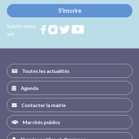
S'inscrire
Suivez-nous
Rejoignez
Rejoignez
Rejoignez
Rejoignez
sur
nous sur
nous sur
nous sur
nous sur
FACEBOOK
INSTAGRAM
TWITTER
YOUTUBE
Toutes les actualités
Agenda
Contacter la mairie
Marchés publics