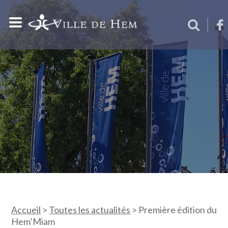
Accueil
>
Toutes les actualités
>
Première édition du
Hem’Miam