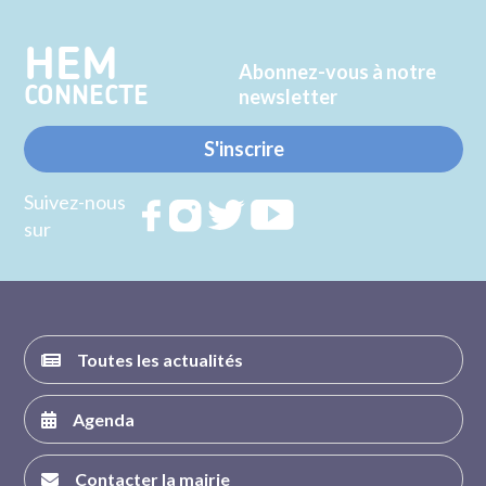
HEM
Abonnez-vous à notre
CONNECTE
newsletter
S'inscrire
Suivez-nous
Rejoignez
Rejoignez
Rejoignez
Rejoignez
sur
nous sur
nous sur
nous sur
nous sur
FACEBOOK
INSTAGRAM
TWITTER
YOUTUBE
Toutes les actualités
Agenda
Contacter la mairie