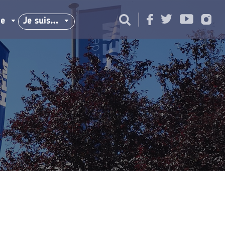
ie
Je suis…