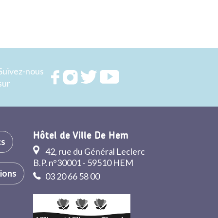
Suivez-nous
Rejoignez
Rejoignez
Rejoignez
Rejoignez
sur
nous sur
nous sur
nous sur
nous sur
FACEBOOK
INSTAGRAM
TWITTER
YOUTUBE
Hôtel de Ville De Hem
cs
42, rue du Général Leclerc
B.P. n°30001 - 59510 HEM
tions
03 20 66 58 00