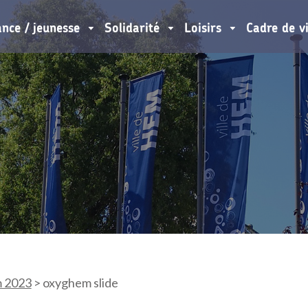
ance / jeunesse
Solidarité
Loisirs
Cadre de v
 2023
>
oxyghem slide