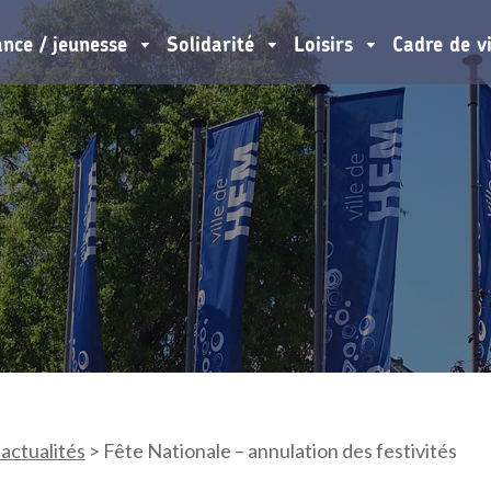
ance / jeunesse
Solidarité
Loisirs
Cadre de v
 actualités
>
Fête Nationale – annulation des festivités