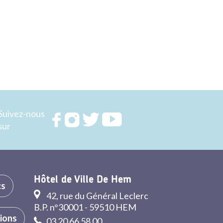
Suivez-nous
Rejoignez
Rejoignez
Rejoignez
Rejoignez
sur
nous sur
nous sur
nous sur
nous sur
FACEBOOK
INSTAGRAM
TWITTER
YOUTUBE
Hôtel de Ville De Hem
cs
42, rue du Général Leclerc
B.P. n°30001 - 59510 HEM
tions
03 20 66 58 00