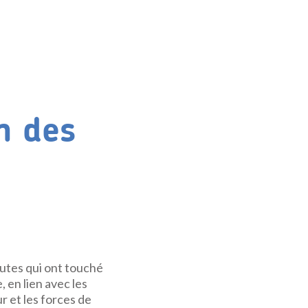
n des
utes qui ont touché
e, en lien avec les
 et les forces de