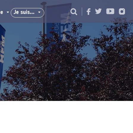
ie
Je suis…