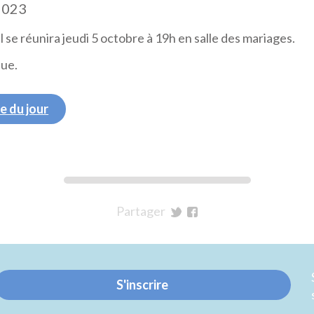
2023
 se réunira jeudi 5 octobre à 19h en salle des mariages.
que.
e du jour
Partager
sur
sur
Twitter
Facebook
S'inscrire