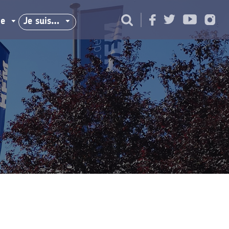
ie
Je suis…