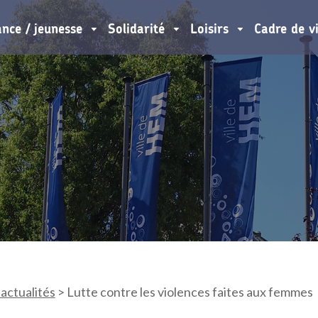
ance / jeunesse
Solidarité
Loisirs
Cadre de v
 actualités
>
Lutte contre les violences faites aux femmes