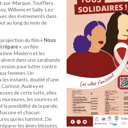
t-sur-Marque, Toufflers,
y, Willems et Sailly-Lez-
avec des événements dans
t au long du mois de
 projection du film
« Nous
i répare »
, un film
rinne Masiero et les
raînent dans une sarabande
cession pour lutter contre
s aux femmes. Un
les instants, doublé d’une
e. Corinne, Audrey et
uses de cette lutte, elles
es murmures, les sourires et
 la possibilité de la parole,
chacune et chacun
ures qui les hantent. De
ur réparer les âmes blessées.