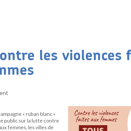
ontre les violences f
emmes
gent
 campagne « ruban blanc »
le public sur la lutte contre
aux femmes, les villes de