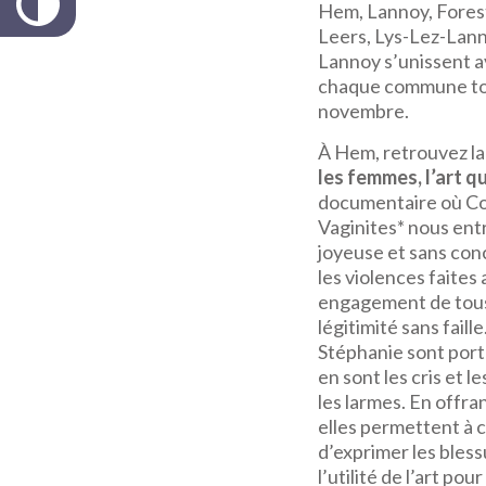
Hem, Lannoy, Fores
Leers, Lys-Lez-Lanno
Lannoy s’unissent 
chaque commune tou
novembre.
À Hem, retrouvez la
les femmes, l’art qu
documentaire où Co
Vaginites* nous ent
joyeuse et sans con
les violences faite
engagement de tous 
légitimité sans faill
Stéphanie sont porte
en sont les cris et l
les larmes. En offrant
elles permettent à 
d’exprimer les bless
l’utilité de l’art po