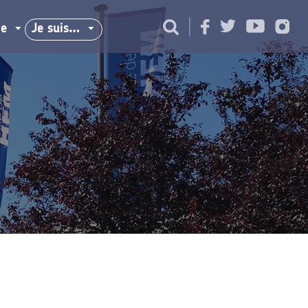
ie
Je suis…