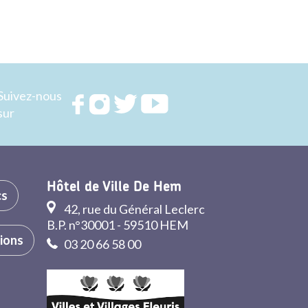
Suivez-nous
Rejoignez
Rejoignez
Rejoignez
Rejoignez
sur
nous sur
nous sur
nous sur
nous sur
FACEBOOK
INSTAGRAM
TWITTER
YOUTUBE
Hôtel de Ville De Hem
cs
42, rue du Général Leclerc
B.P. n°30001 - 59510 HEM
tions
03 20 66 58 00