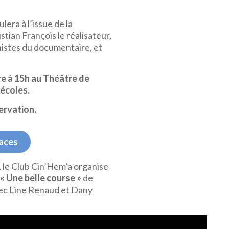
era à l’issue de la
stian François le réalisateur,
nistes du documentaire, et
e à 15h au Théâtre de
 écoles.
servation.
aces
le Club Cin’Hem’a organise
« Une belle course »
de
vec Line Renaud et Dany