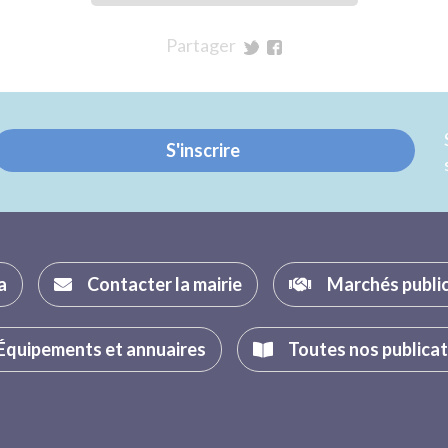
Partager
sur
sur
Twitter
Facebook
S'inscrire
a
Contacter la mairie
Marchés publi
Équipements et annuaires
Toutes nos publica