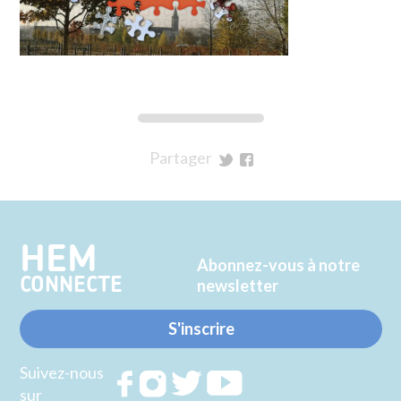
Partager
sur
sur
Twitter
Facebook
HEM
Abonnez-vous à notre
CONNECTE
newsletter
S'inscrire
Suivez-nous
Rejoignez
Rejoignez
Rejoignez
Rejoignez
sur