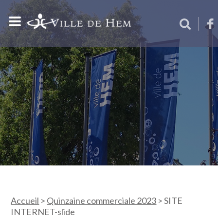
Accueil
>
Quinzaine commerciale 2023
>
SITE
INTERNET-slide