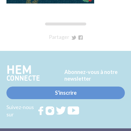
Partager
sur
sur
Twitter
Facebook
HEM
Abonnez-vous à notre
CONNECTE
newsletter
S'inscrire
Suivez-nous
Rejoignez
Rejoignez
Rejoignez
Rejoignez
sur
nous sur
nous sur
nous sur
nous sur
FACEBOOK
INSTAGRAM
TWITTER
YOUTUBE