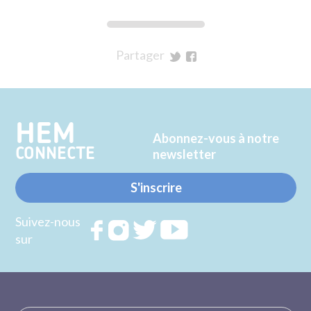
Partager
sur
sur
Twitter
Facebook
HEM
Abonnez-vous à notre
CONNECTE
newsletter
S'inscrire
Suivez-nous
Rejoignez
Rejoignez
Rejoignez
Rejoignez
sur
nous sur
nous sur
nous sur
nous sur
FACEBOOK
INSTAGRAM
TWITTER
YOUTUBE