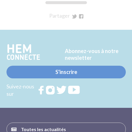
Partager
sur
sur
Twitter
Facebook
HEM
Abonnez-vous à notre
CONNECTE
newsletter
S'inscrire
Suivez-nous
Rejoignez
Rejoignez
Rejoignez
Rejoignez
sur
nous sur
nous sur
nous sur
nous sur
FACEBOOK
INSTAGRAM
TWITTER
YOUTUBE
Toutes les actualités