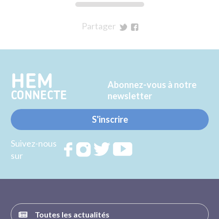
Partager
sur
sur
Twitter
Facebook
HEM
Abonnez-vous à notre
CONNECTE
newsletter
S'inscrire
Suivez-nous
Rejoignez
Rejoignez
Rejoignez
Rejoignez
sur
nous sur
nous sur
nous sur
nous sur
FACEBOOK
INSTAGRAM
TWITTER
YOUTUBE
Toutes les actualités