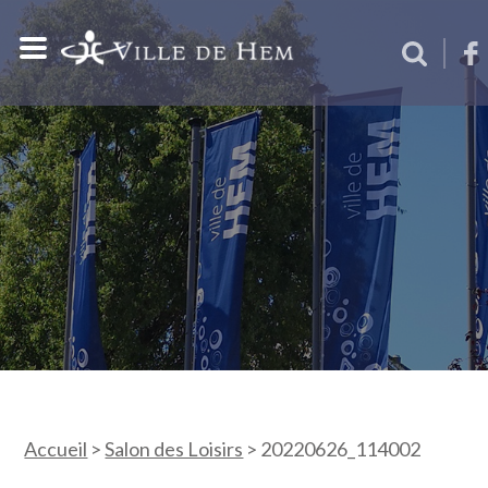
Accueil
>
Salon des Loisirs
>
20220626_114002