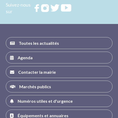
Suivez-nous
Rejoignez
Rejoignez
Rejoignez
Rejoignez
sur
nous sur
nous sur
nous sur
nous sur
FACEBOOK
INSTAGRAM
TWITTER
YOUTUBE
Toutes les actualités
Agenda
Contacter la mairie
Marchés publics
Numéros utiles et d'urgence
Équipements et annuaires