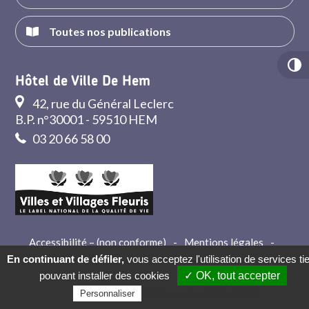
Toutes nos publications
Hôtel de Ville De Hem
42, rue du Général Leclerc
B.P. n°30001 - 59510 HEM
03 20 66 58 00
Accessibilité – (non conforme)
-
Mentions légales
-
Crédits
-
Contact
En continuant de défiler,
vous acceptez l'utilisation de services ti
pouvant installer des cookies
✓ OK, tout accepter
Politique de confidentialité
Personnaliser