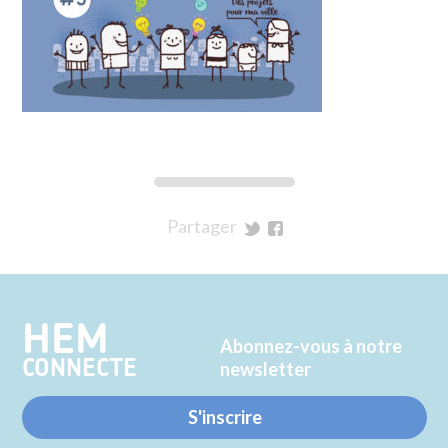
Partager
sur
sur
Twitter
Facebook
HEM
Abonnez-vous à notre
CONNECTE
newsletter
S'inscrire