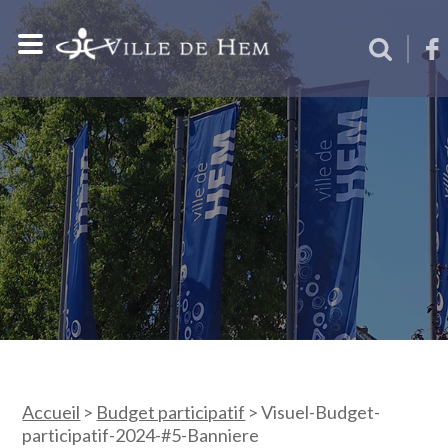
Accueil
>
Budget participatif
>
Visuel-Budget-
participatif-2024-#5-Banniere