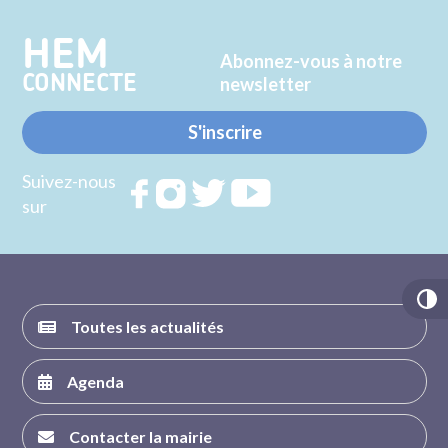
HEM
Abonnez-vous à notre
CONNECTE
newsletter
S'inscrire
Suivez-nous
Rejoignez
Rejoignez
Rejoignez
Rejoignez
sur
nous sur
nous sur
nous sur
nous sur
FACEBOOK
INSTAGRAM
TWITTER
YOUTUBE
Toutes les actualités
Agenda
Contacter la mairie