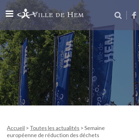
Accueil
>
Toutes les actualités
>
Semaine
européenne de réduction des déchets