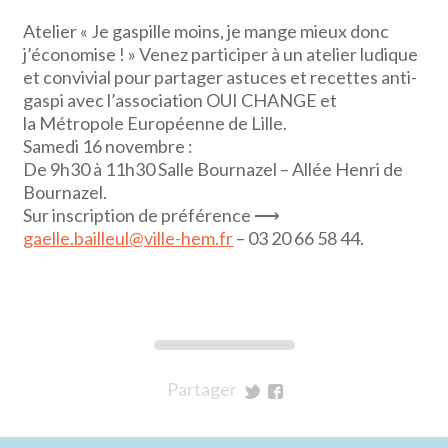
Atelier « Je gaspille moins, je mange mieux donc
j’économise ! » Venez participer à un atelier ludique
et convivial pour partager astuces et recettes anti-
gaspi avec l’association OUI CHANGE et
la Métropole Européenne de Lille.
Samedi 16 novembre :
De 9h30 à 11h30 Salle Bournazel – Allée Henri de
Bournazel.
Sur inscription de préférence ⟶
gaelle.bailleul@ville-hem.fr
– 03 20 66 58 44.
Partager
sur
sur
Twitter
Facebook