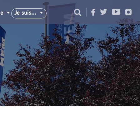
ie
Je suis…