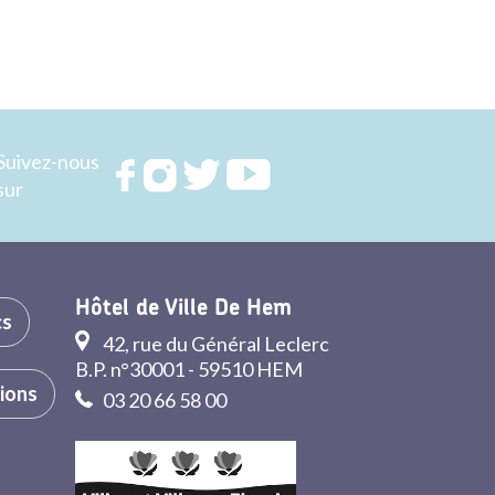
Suivez-nous
Rejoignez
Rejoignez
Rejoignez
Rejoignez
sur
nous sur
nous sur
nous sur
nous sur
FACEBOOK
INSTAGRAM
TWITTER
YOUTUBE
Hôtel de Ville De Hem
cs
42, rue du Général Leclerc
B.P. n°30001 - 59510 HEM
tions
03 20 66 58 00