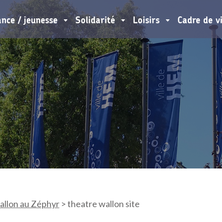
ance / jeunesse
Solidarité
Loisirs
Cadre de v
allon au Zéphyr
>
theatre wallon site