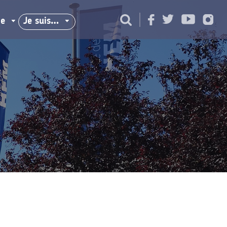
ie
Je suis…