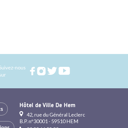
Suivez-nous
Rejoignez
Rejoignez
Rejoignez
Rejoignez
sur
nous sur
nous sur
nous sur
nous sur
FACEBOOK
INSTAGRAM
TWITTER
YOUTUBE
Hôtel de Ville De Hem
cs
42, rue du Général Leclerc
B.P. n°30001 - 59510 HEM
tions