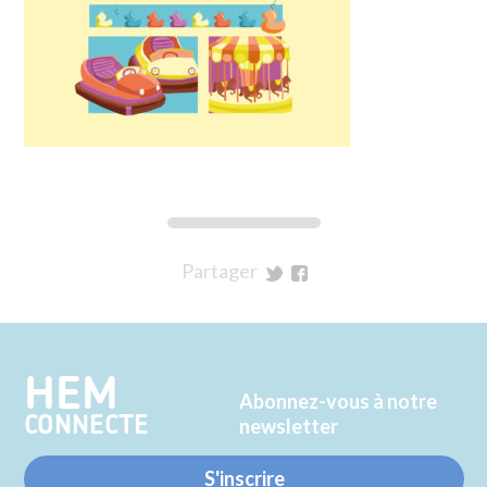
Partager
sur
sur
Twitter
Facebook
HEM
Abonnez-vous à notre
CONNECTE
newsletter
S'inscrire