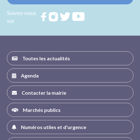
Suivez-nous
Rejoignez
Rejoignez
Rejoignez
Rejoignez
sur
nous sur
nous sur
nous sur
nous sur
FACEBOOK
INSTAGRAM
TWITTER
YOUTUBE
Toutes les actualités
Agenda
Contacter la mairie
Marchés publics
Numéros utiles et d'urgence