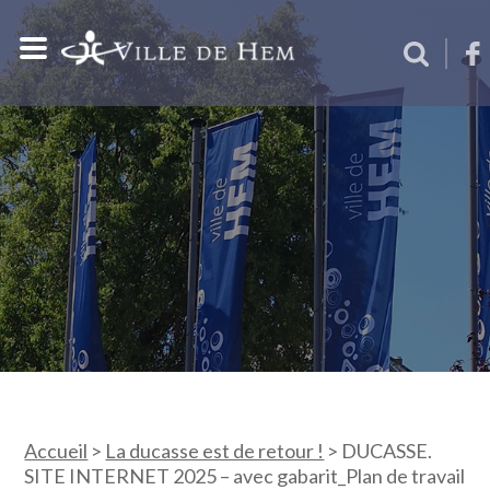
Accueil
>
La ducasse est de retour !
>
DUCASSE.
SITE INTERNET 2025 – avec gabarit_Plan de travail