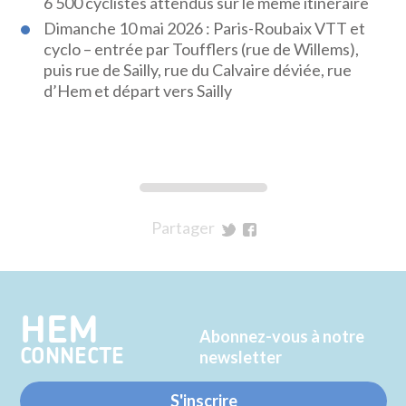
6 500 cyclistes attendus sur le même itinéraire
Dimanche 10 mai 2026 : Paris-Roubaix VTT et
cyclo – entrée par Toufflers (rue de Willems),
puis rue de Sailly, rue du Calvaire déviée, rue
d’Hem et départ vers Sailly
Partager
sur
sur
Twitter
Facebook
HEM
Abonnez-vous à notre
CONNECTE
newsletter
S'inscrire