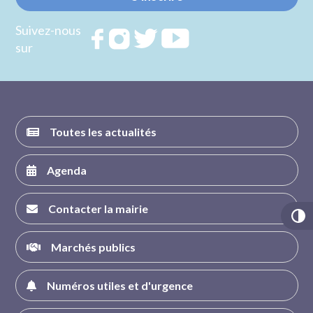
Suivez-nous
Rejoignez
Rejoignez
Rejoignez
Rejoignez
sur
nous sur
nous sur
nous sur
nous sur
FACEBOOK
INSTAGRAM
TWITTER
YOUTUBE
Toutes les actualités
Agenda
Contacter la mairie
Marchés publics
Numéros utiles et d'urgence