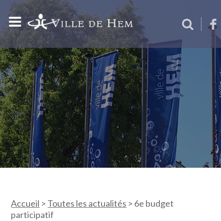
Accueil
>
Toutes les actualités
>
6e budget
participatif