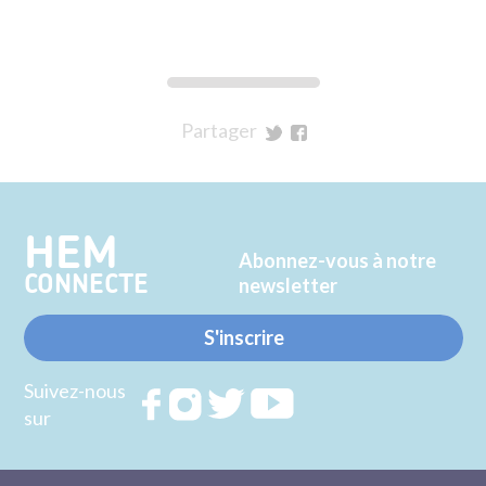
Partager
sur
sur
Twitter
Facebook
HEM
Abonnez-vous à notre
CONNECTE
newsletter
S'inscrire
Suivez-nous
Rejoignez
Rejoignez
Rejoignez
Rejoignez
sur
nous sur
nous sur
nous sur
nous sur
FACEBOOK
INSTAGRAM
TWITTER
YOUTUBE