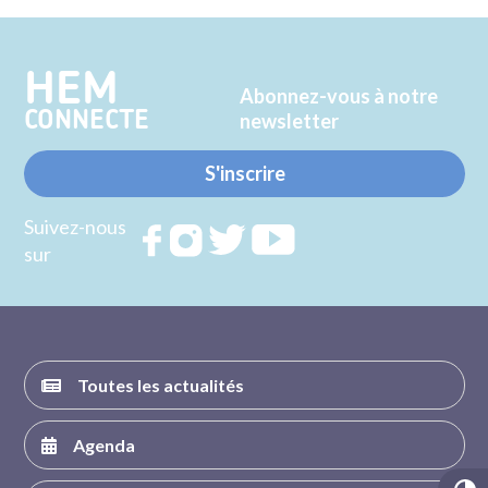
Twitter
Facebook
HEM
Abonnez-vous à notre
CONNECTE
newsletter
S'inscrire
Suivez-nous
Rejoignez
Rejoignez
Rejoignez
Rejoignez
sur
nous sur
nous sur
nous sur
nous sur
FACEBOOK
INSTAGRAM
TWITTER
YOUTUBE
Toutes les actualités
Agenda