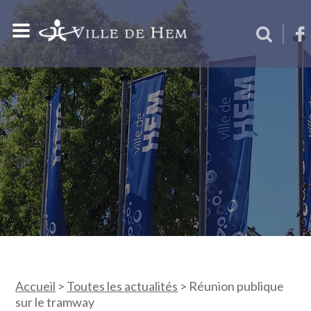
Accueil
>
Toutes les actualités
>
Réunion publique
sur le tramway