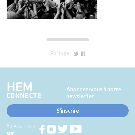
Partager
sur
sur
Twitter
Facebook
HEM
Abonnez-vous à notre
CONNECTE
newsletter
S'inscrire
Suivez-nous
Rejoignez
Rejoignez
Rejoignez
Rejoignez
sur