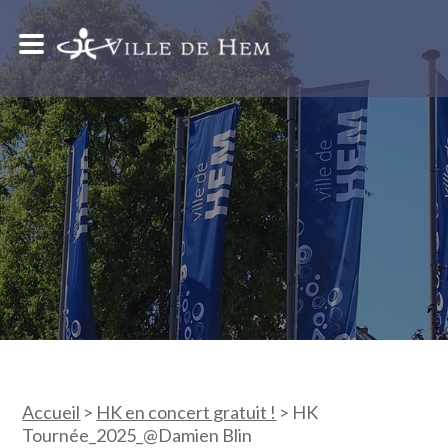
Accueil
>
HK en concert gratuit !
>
HK
Tournée_2025_@Damien Blin