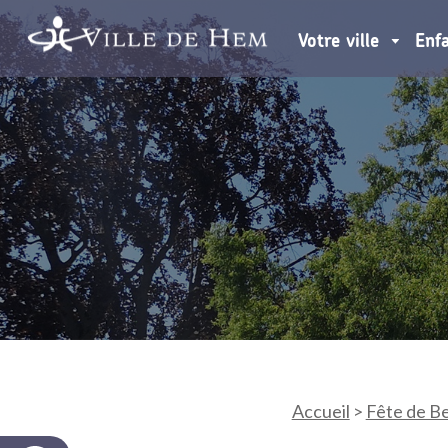
Votre ville
Enf
Accueil
>
Fête de B