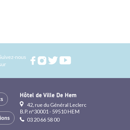
Suivez-nous
Rejoignez
Rejoignez
Rejoignez
Rejoignez
sur
nous sur
nous sur
nous sur
nous sur
FACEBOOK
INSTAGRAM
TWITTER
YOUTUBE
Hôtel de Ville De Hem
cs
42, rue du Général Leclerc
B.P. n°30001 - 59510 HEM
tions
03 20 66 58 00