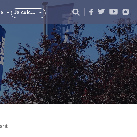
ie
Je suis…
rit