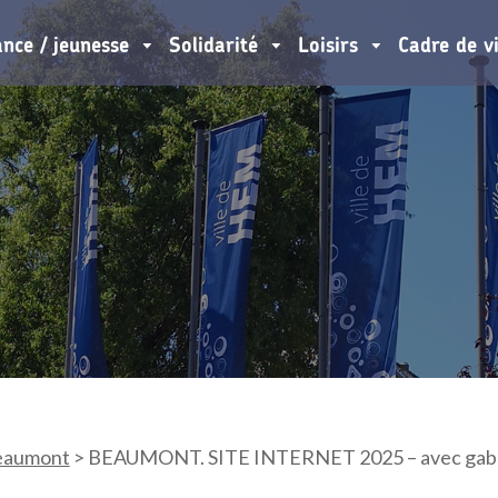
ance / jeunesse
Solidarité
Loisirs
Cadre de v
eaumont
>
BEAUMONT. SITE INTERNET 2025 – avec gaba