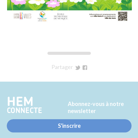
Partager
sur
sur
Twitter
Facebook
HEM
Abonnez-vous à notre
CONNECTE
newsletter
S'inscrire