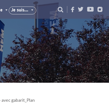
ie
Je suis…
vec gabarit_Plan