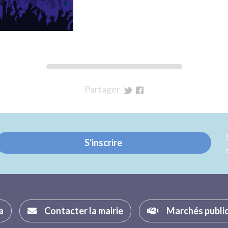
Partager
sur
sur
Twitter
Facebook
S'inscrire
a
Contacter la mairie
Marchés publi