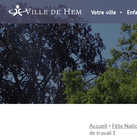
Votre ville
Enf
Accueil
>
Fête Nati
de travail 1