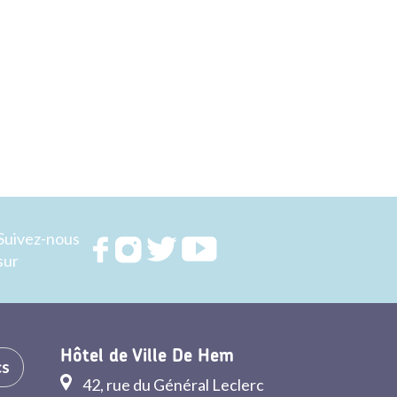
Suivez-nous
Rejoignez
Rejoignez
Rejoignez
Rejoignez
sur
nous sur
nous sur
nous sur
nous sur
FACEBOOK
INSTAGRAM
TWITTER
YOUTUBE
Hôtel de Ville De Hem
cs
42, rue du Général Leclerc