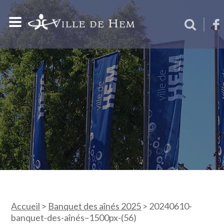
Accueil
>
Banquet des aînés 2025
>
20240610-
banquet-des-aînés–1500px-(56)