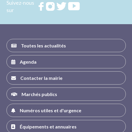
Suivez-nous
Rejoignez
Rejoignez
Rejoignez
Rejoignez
sur
nous sur
nous sur
nous sur
nous sur
FACEBOOK
INSTAGRAM
TWITTER
YOUTUBE
Toutes les actualités
Agenda
Contacter la mairie
Marchés publics
Numéros utiles et d'urgence
Équipements et annuaires