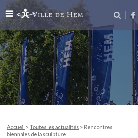
Accueil
>
Toutes les actualités
>
Rencontres
biennales de la sculpture