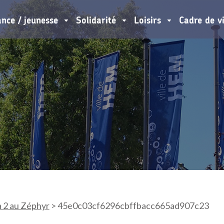
ance / jeunesse
Solidarité
Loisirs
Cadre de v
 2 au Zéphyr
>
45e0c03cf6296cbffbacc665ad907c23