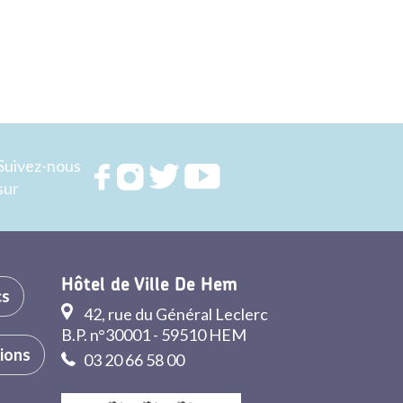
Suivez-nous
Rejoignez
Rejoignez
Rejoignez
Rejoignez
sur
nous sur
nous sur
nous sur
nous sur
FACEBOOK
INSTAGRAM
TWITTER
YOUTUBE
Hôtel de Ville De Hem
cs
42, rue du Général Leclerc
B.P. n°30001 - 59510 HEM
tions
03 20 66 58 00