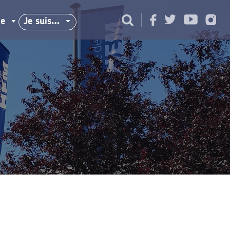
ie
Je suis…